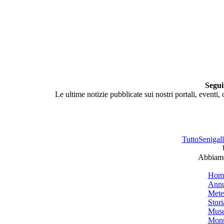
Segui
Le ultime notizie pubblicate sui nostri portali, eventi,
TuttoSenigalli
Abbiamo 
Hom
Annu
Mete
Stori
Muse
Monu