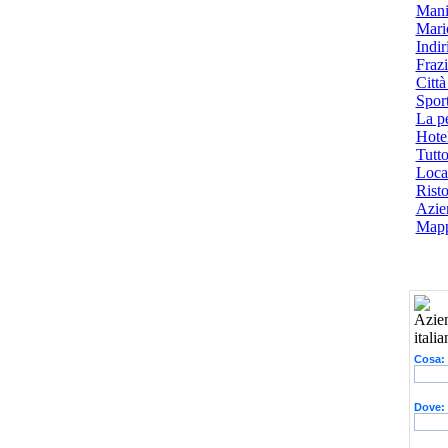
Mani
Mari
Indiri
Frazi
Città
Spor
La p
Hotel
Tutto
Local
Risto
Azien
Mapp
Cosa:
Dove: