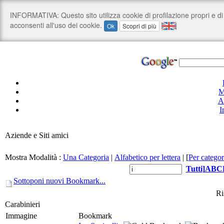
M
A
I
Aziende e Siti amici
Mostra Modalità :
Una Categoria
|
Alfabetico per lettera
|
[
Per categor
Tutti
]
A
B
C
Sottoponi nuovi Bookmark...
Ri
Carabinieri
Immagine
Bookmark