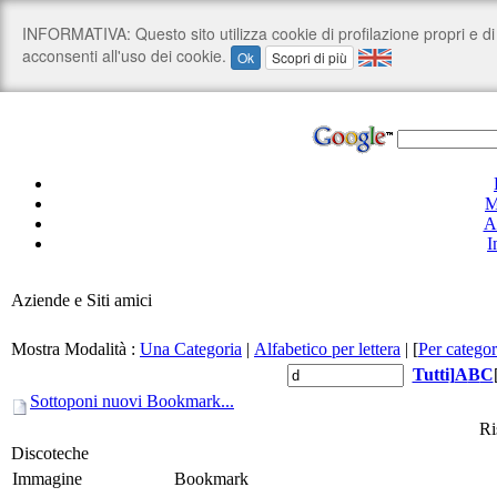
M
A
I
Aziende e Siti amici
Mostra Modalità :
Una Categoria
|
Alfabetico per lettera
|
[
Per categor
Tutti
]
A
B
C
Sottoponi nuovi Bookmark...
Ri
Discoteche
Immagine
Bookmark