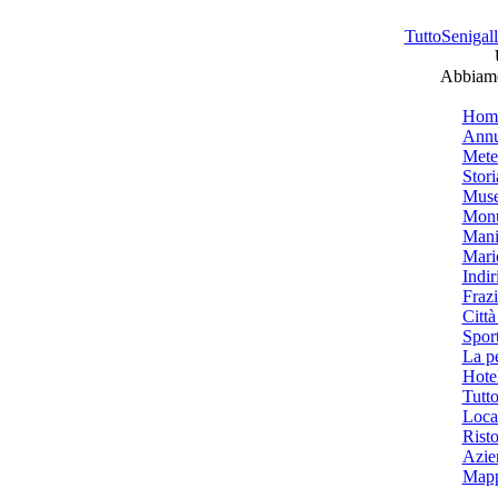
TuttoSenigalli
Abbiamo 
Hom
Annu
Mete
Stori
Muse
Monu
Mani
Mari
Indiri
Frazi
Città
Spor
La p
Hotel
Tutto
Local
Risto
Azien
Mapp