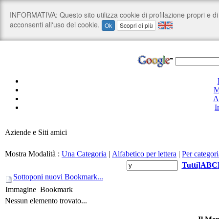
M
A
I
Aziende e Siti amici
Mostra Modalità :
Una Categoria
|
Alfabetico per lettera
|
Per categori
Tutti
]
A
B
C
Sottoponi nuovi Bookmark...
Immagine
Bookmark
Nessun elemento trovato...