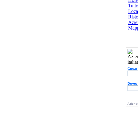
Hotel
Tutto
Local
Risto
Azien
Mapp
Cosa:
Dove:
Aziende