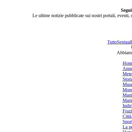
Segui
Le ultime notizie pubblicate sui nostri portali, eventi,
TuttoSenigalli
Abbiamo 
Hom
Annu
Mete
Stori
Muse
Monu
Mani
Mari
Indiri
Frazi
Città
Spor
La p