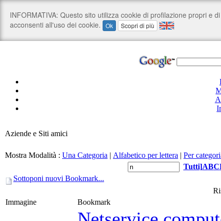
M
A
I
Aziende e Siti amici
Mostra Modalità :
Una Categoria
|
Alfabetico per lettera
|
Per categori
Tutti
]
A
B
C
Sottoponi nuovi Bookmark...
Ri
Immagine
Bookmark
Netservice compute