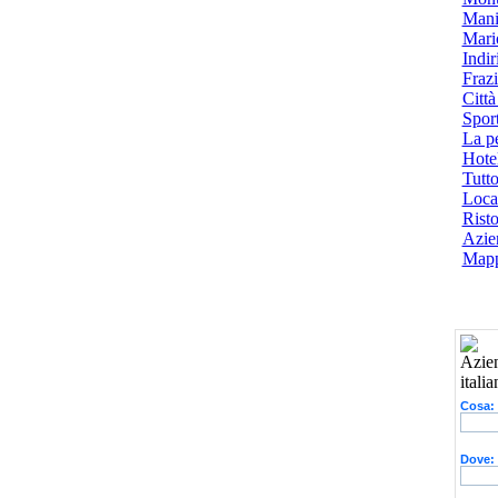
Mani
Mari
Indiri
Frazi
Città
Spor
La p
Hotel
Tutto
Local
Risto
Azien
Mapp
Cosa:
Dove: