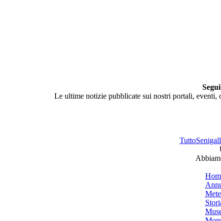
Segui
Le ultime notizie pubblicate sui nostri portali, eventi,
TuttoSenigalli
Abbiamo 
Hom
Annu
Mete
Stori
Muse
Monu