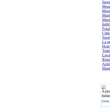
Stori
Muse
Monu
Mani
Mari
Indiri
Frazi
Città
Spor
La p
Hotel
Tutto
Local
Risto
Azien
Mapp
Cosa: