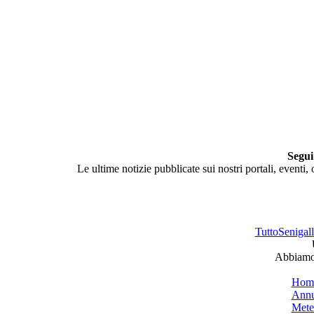
Segui
Le ultime notizie pubblicate sui nostri portali, eventi,
TuttoSenigalli
Abbiamo 
Hom
Annu
Mete