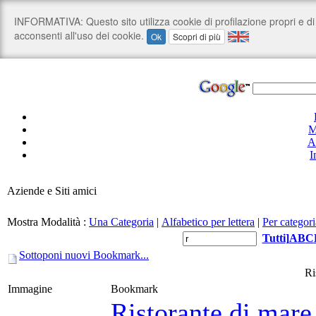
M
A
I
Aziende e Siti amici
Mostra Modalità :
Una Categoria
|
Alfabetico per lettera
|
Per categori
Tutti
]
A
B
C
Sottoponi nuovi Bookmark...
Ri
Immagine
Bookmark
Ristorante di mare