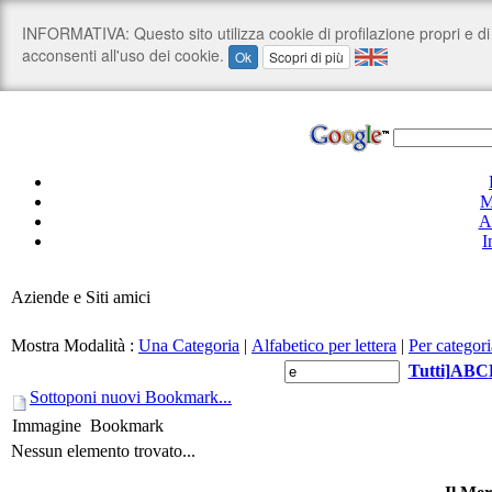
M
A
I
Aziende e Siti amici
Mostra Modalità :
Una Categoria
|
Alfabetico per lettera
|
Per categori
Tutti
]
A
B
C
Sottoponi nuovi Bookmark...
Immagine
Bookmark
Nessun elemento trovato...