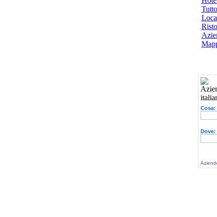
Hotel
Tutto
Local
Risto
Azien
Mapp
Cosa:
Dove:
Aziende