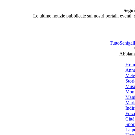
Segui
Le ultime notizie pubblicate sui nostri portali, eventi,
TuttoSenigalli
Abbiamo 
Hom
Annu
Mete
Stori
Muse
Monu
Mani
Mari
Indiri
Frazi
Città
Spor
La p