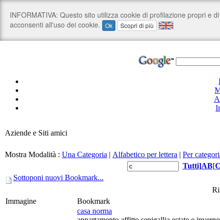
M
A
I
Aziende e Siti amici
Mostra Modalità :
Una Categoria
|
Alfabetico per lettera
|
Per categori
Tutti
]
A
B
[
Sottoponi nuovi Bookmark...
Ri
Immagine
Bookmark
casa norma
appartamento affitto senigallia estate e inve