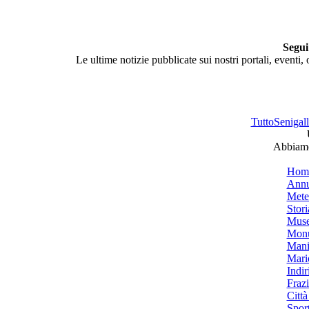
Segui
Le ultime notizie pubblicate sui nostri portali, eventi,
TuttoSenigalli
Abbiamo 
Hom
Annu
Mete
Stori
Muse
Monu
Mani
Mari
Indiri
Frazi
Città
Spor