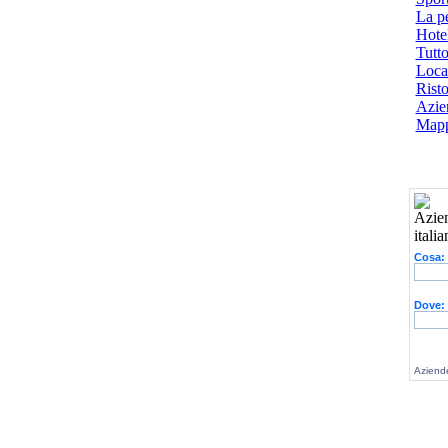
La p
Hotel
Tutto
Local
Risto
Azien
Mapp
Cosa:
Dove:
Aziende