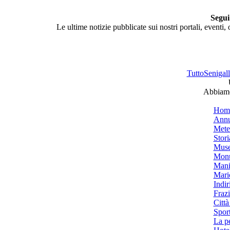
Segui
Le ultime notizie pubblicate sui nostri portali, eventi,
TuttoSenigalli
Abbiamo 
Hom
Annu
Mete
Stori
Muse
Monu
Mani
Mari
Indiri
Frazi
Città
Spor
La p