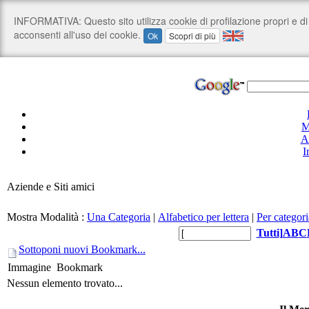
M
A
I
Aziende e Siti amici
Mostra Modalità :
Una Categoria
|
Alfabetico per lettera
|
Per categori
Tutti
]
A
B
C
Sottoponi nuovi Bookmark...
Immagine
Bookmark
Nessun elemento trovato...