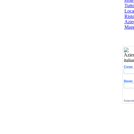
Hotel
Tutto
Local
Risto
Azien
Mapp
Cosa:
Dove:
Aziende