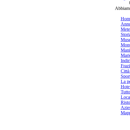
Abbiamo 
Hom
Annu
Mete
Stori
Muse
Monu
Mani
Mari
Indiri
Frazi
Città
Spor
La p
Hotel
Tutto
Local
Risto
Azien
Mapp