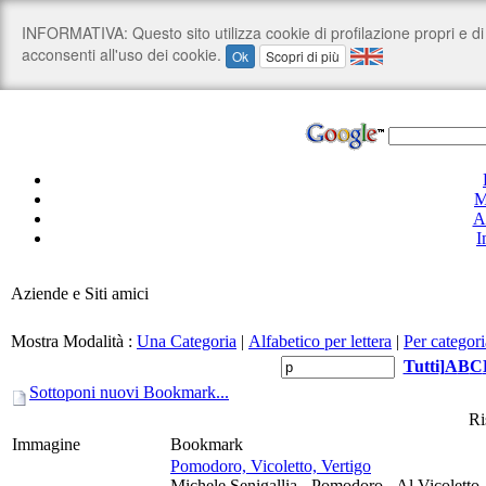
M
A
I
Aziende e Siti amici
Mostra Modalità :
Una Categoria
|
Alfabetico per lettera
|
Per categori
Tutti
]
A
B
C
Sottoponi nuovi Bookmark...
Ri
Immagine
Bookmark
Pomodoro, Vicoletto, Vertigo
Michele Senigallia - Pomodoro - Al Vicoletto 