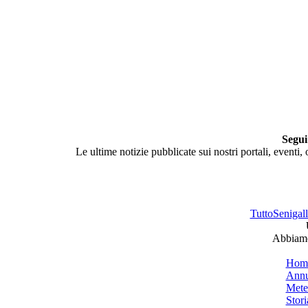
Segui
Le ultime notizie pubblicate sui nostri portali, eventi,
TuttoSenigalli
Abbiamo 
Hom
Annu
Mete
Stori