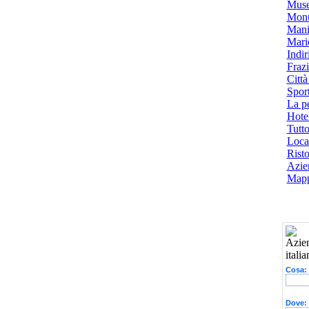
Muse
Monu
Mani
Mari
Indiri
Frazi
Città
Spor
La p
Hotel
Tutto
Local
Risto
Azien
Mapp
Cosa:
Dove: