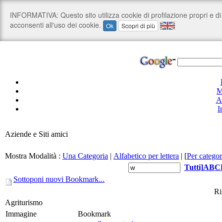
M
A
I
Aziende e Siti amici
Mostra Modalità :
Una Categoria
|
Alfabetico per lettera
|
[
Per categor
Tutti
]
A
B
C
Sottoponi nuovi Bookmark...
Ri
Agriturismo
Immagine
Bookmark