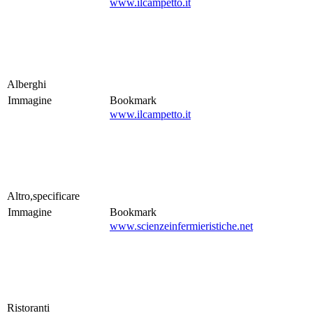
www.ilcampetto.it
Alberghi
Immagine
Bookmark
www.ilcampetto.it
Altro,specificare
Immagine
Bookmark
www.scienzeinfermieristiche.net
Ristoranti