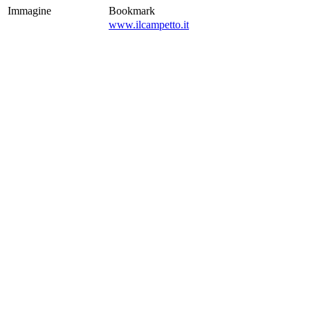
Immagine
Bookmark
www.ilcampetto.it