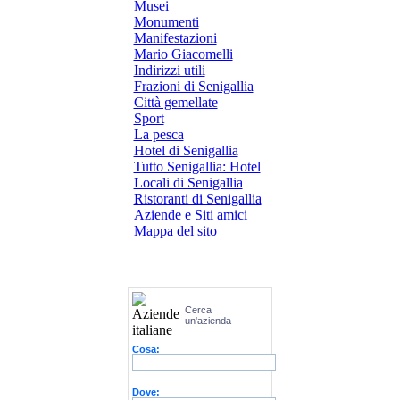
Musei
Monumenti
Manifestazioni
Mario Giacomelli
Indirizzi utili
Frazioni di Senigallia
Città gemellate
Sport
La pesca
Hotel di Senigallia
Tutto Senigallia: Hotel
Locali di Senigallia
Ristoranti di Senigallia
Aziende e Siti amici
Mappa del sito
Cerca
un'azienda
Cosa:
Dove: