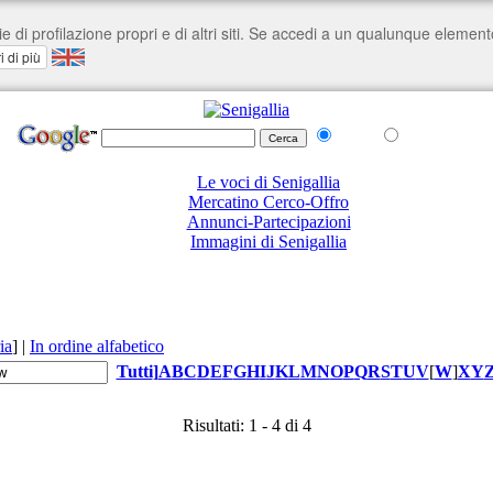
nel Web
su senigallia.org
Le voci di Senigallia
Mercatino Cerco-Offro
Annunci-Partecipazioni
Immagini di Senigallia
ia
]
|
In ordine alfabetico
Tutti
]
A
B
C
D
E
F
G
H
I
J
K
L
M
N
O
P
Q
R
S
T
U
V
[
W
]
X
Y
Risultati: 1 - 4 di 4