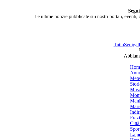
Segui
Le ultime notizie pubblicate sui nostri portali, eventi,
TuttoSenigalli
Abbiamo 
Hom
Annu
Mete
Stori
Muse
Monu
Mani
Mari
Indiri
Frazi
Città
Spor
La p