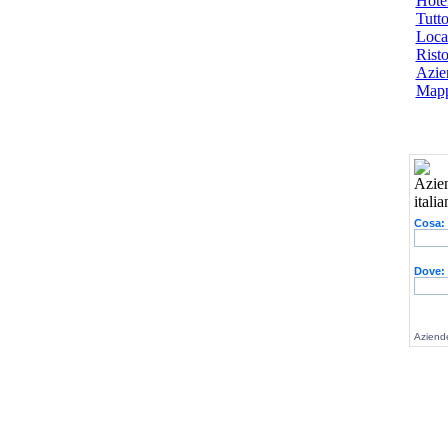
Hotel
Tutto
Local
Risto
Azien
Mapp
Cosa:
Dove:
Aziende