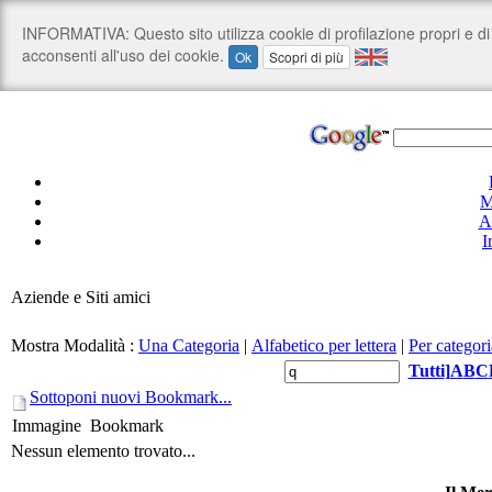
M
A
I
Aziende e Siti amici
Mostra Modalità :
Una Categoria
|
Alfabetico per lettera
|
Per categori
Tutti
]
A
B
C
Sottoponi nuovi Bookmark...
Immagine
Bookmark
Nessun elemento trovato...