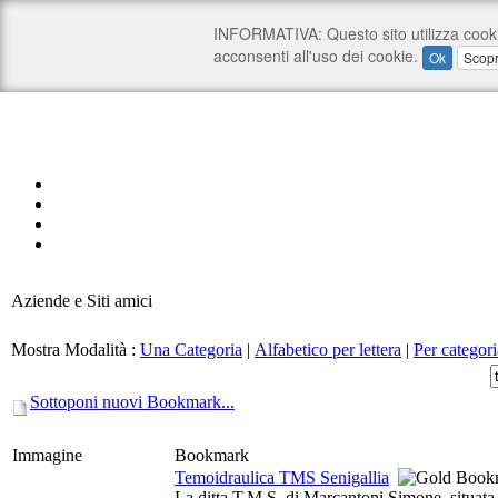
Aziende e Siti amici
Mostra Modalità :
Una Categoria
|
Alfabetico per lettera
|
Per categori
Sottoponi nuovi Bookmark...
Immagine
Bookmark
Temoidraulica TMS Senigallia
La ditta T.M.S. di Marcantoni Simone, situata a