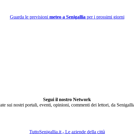
Guarda le previsioni
meteo a Senigallia
per i prossimi giorni
Segui il nostro Network
ate sui nostri portali, eventi, opinioni, commenti dei lettori, da Senigall
TuttoSenigallia.it - Le aziende della città