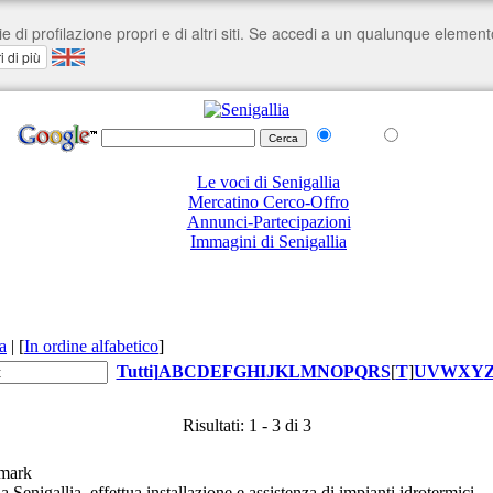
nel Web
su senigallia.org
Le voci di Senigallia
Mercatino Cerco-Offro
Annunci-Partecipazioni
Immagini di Senigallia
a
|
[
In ordine alfabetico
]
Tutti
]
A
B
C
D
E
F
G
H
I
J
K
L
M
N
O
P
Q
R
S
[
T
]
U
V
W
X
Y
Risultati: 1 - 3 di 3
 Senigallia, effettua installazione e assistenza di impianti idrotermici