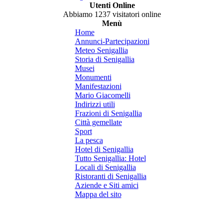
Utenti Online
Abbiamo 1237 visitatori online
Menù
Home
Annunci-Partecipazioni
Meteo Senigallia
Storia di Senigallia
Musei
Monumenti
Manifestazioni
Mario Giacomelli
Indirizzi utili
Frazioni di Senigallia
Città gemellate
Sport
La pesca
Hotel di Senigallia
Tutto Senigallia: Hotel
Locali di Senigallia
Ristoranti di Senigallia
Aziende e Siti amici
Mappa del sito