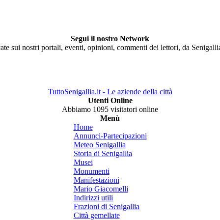
Segui il nostro Network
ate sui nostri portali, eventi, opinioni, commenti dei lettori, da Senigall
TuttoSenigallia.it - Le aziende della città
Utenti Online
Abbiamo 1095 visitatori online
Menù
Home
Annunci-Partecipazioni
Meteo Senigallia
Storia di Senigallia
Musei
Monumenti
Manifestazioni
Mario Giacomelli
Indirizzi utili
Frazioni di Senigallia
Città gemellate