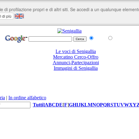
nel Web
su senigallia.org
Le voci di Senigallia
Mercatino Cerco-Offro
Annunci-Partecipazioni
Immagini di Senigallia
ria
|
In ordine alfabetico
Tutti
]
A
B
C
D
E
[
F
]
G
H
I
J
K
L
M
N
O
P
Q
R
S
T
U
V
W
X
Y