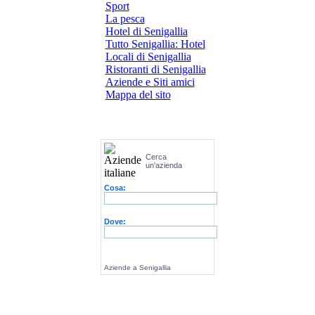
Sport
La pesca
Hotel di Senigallia
Tutto Senigallia: Hotel
Locali di Senigallia
Ristoranti di Senigallia
Aziende e Siti amici
Mappa del sito
Cerca
un'azienda
Cosa:
Dove:
Aziende a Senigallia