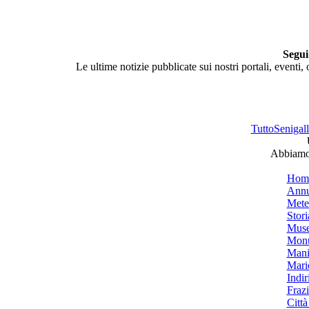
Segui
Le ultime notizie pubblicate sui nostri portali, eventi,
TuttoSenigalli
Abbiamo 
Hom
Annu
Mete
Stori
Muse
Monu
Mani
Mari
Indiri
Frazi
Città