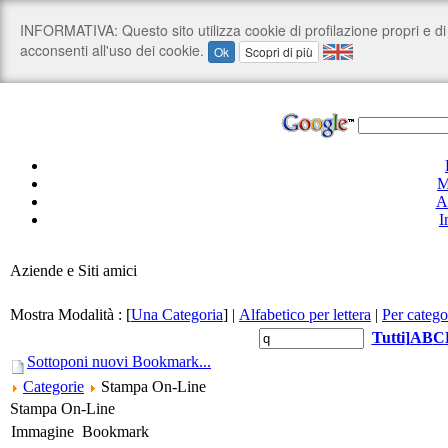
M
A
I
Aziende e Siti amici
Mostra Modalità :
[
Una Categoria
]
|
Alfabetico per lettera
|
Per catego
Tutti
]
A
B
C
Sottoponi nuovi Bookmark...
Categorie
Stampa On-Line
Stampa On-Line
Immagine
Bookmark