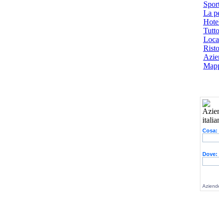
Spor
La p
Hotel
Tutto
Local
Risto
Azien
Mapp
Cosa:
Dove:
Aziende