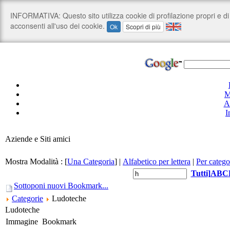
M
A
I
Aziende e Siti amici
Mostra Modalità :
[
Una Categoria
]
|
Alfabetico per lettera
|
Per catego
Tutti
]
A
B
C
Sottoponi nuovi Bookmark...
Categorie
Ludoteche
Ludoteche
Immagine
Bookmark