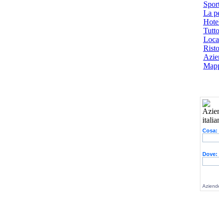
Spor
La p
Hotel
Tutto
Local
Risto
Azien
Mapp
Cosa:
Dove:
Aziende