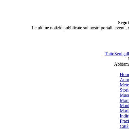
Segui
Le ultime notizie pubblicate sui nostri portali, eventi,
TuttoSenigalli
Abbiamo 
Hom
Annu
Mete
Stori
Muse
Monu
Mani
Mari
Indiri
Frazi
Città