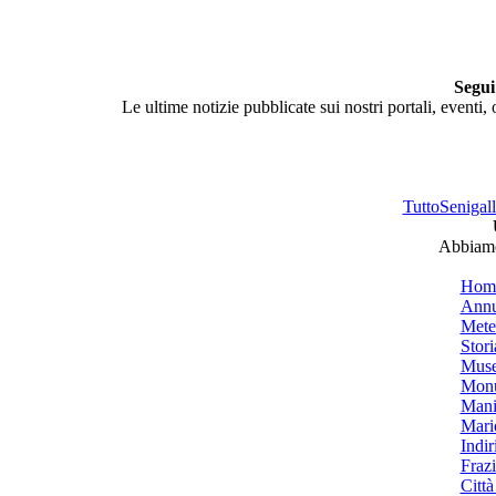
Segui
Le ultime notizie pubblicate sui nostri portali, eventi,
TuttoSenigalli
Abbiamo 
Hom
Annu
Mete
Stori
Muse
Monu
Mani
Mari
Indiri
Frazi
Città