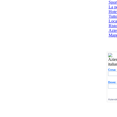
Spor
La p
Hotel
Tutto
Local
Risto
Azien
Mapp
Cosa:
Dove:
Aziende