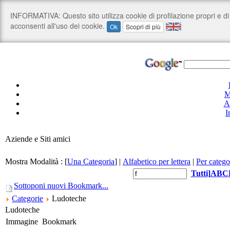
M
A
I
Aziende e Siti amici
Mostra Modalità :
[
Una Categoria
]
|
Alfabetico per lettera
|
Per catego
Tutti
]
A
B
C
Sottoponi nuovi Bookmark...
Categorie
Ludoteche
Ludoteche
Immagine
Bookmark