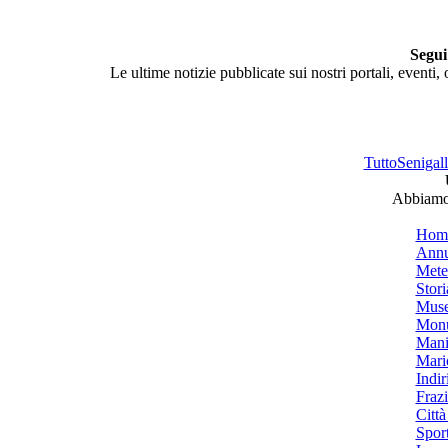
Segui
Le ultime notizie pubblicate sui nostri portali, eventi,
TuttoSenigalli
Abbiamo 
Hom
Annu
Mete
Stori
Muse
Monu
Mani
Mari
Indiri
Frazi
Città
Spor