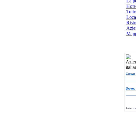
La p
Hotel
Tutto
Local
Risto
Azien
Mapp
Cosa:
Dove:
Aziende