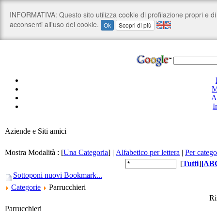
M
A
I
Aziende e Siti amici
Mostra Modalità :
[
Una Categoria
]
|
Alfabetico per lettera
|
Per catego
[
Tutti
]
]
A
B
Sottoponi nuovi Bookmark...
Categorie
Parrucchieri
Ri
Parrucchieri