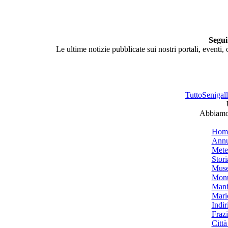
Segui
Le ultime notizie pubblicate sui nostri portali, eventi,
TuttoSenigalli
Abbiamo 
Hom
Annu
Mete
Stori
Muse
Monu
Mani
Mari
Indiri
Frazi
Città