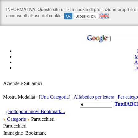
M
A
I
Aziende e Siti amici
Mostra Modalità :
[
Una Categoria
]
|
Alfabetico per lettera
|
Per catego
Tutti
]
A
B
C
Sottoponi nuovi Bookmark...
Categorie
Parrucchieri
Parrucchieri
Immagine
Bookmark