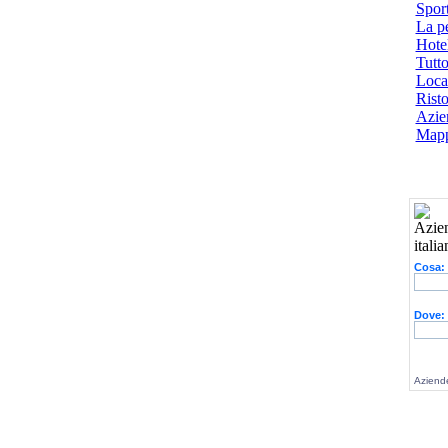
Spor
La p
Hotel
Tutto
Local
Risto
Azien
Mapp
Cosa:
Dove:
Aziende