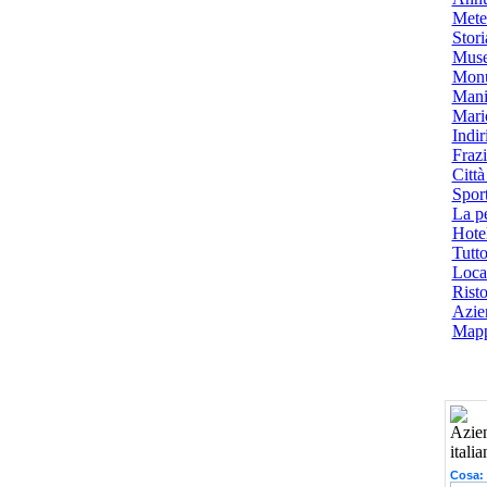
Mete
Stori
Muse
Monu
Mani
Mari
Indiri
Frazi
Città
Spor
La p
Hotel
Tutto
Local
Risto
Azien
Mapp
Cosa: