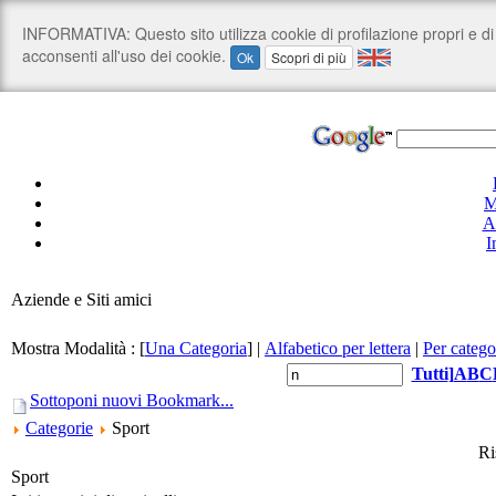
M
A
I
Aziende e Siti amici
Mostra Modalità :
[
Una Categoria
]
|
Alfabetico per lettera
|
Per catego
Tutti
]
A
B
C
Sottoponi nuovi Bookmark...
Categorie
Sport
Ri
Sport