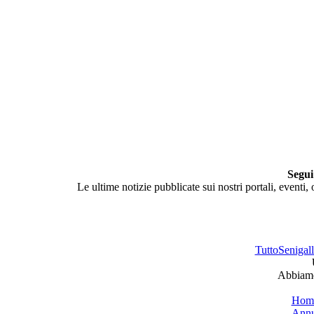
Segui
Le ultime notizie pubblicate sui nostri portali, eventi,
TuttoSenigalli
Abbiamo 
Hom
Annu