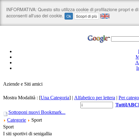
M
A
I
Aziende e Siti amici
Mostra Modalità :
[
Una Categoria
]
|
Alfabetico per lettera
|
Per catego
Tutti
]
A
B
C
Sottoponi nuovi Bookmark...
Categorie
Sport
Sport
I siti sportivi di senigallia