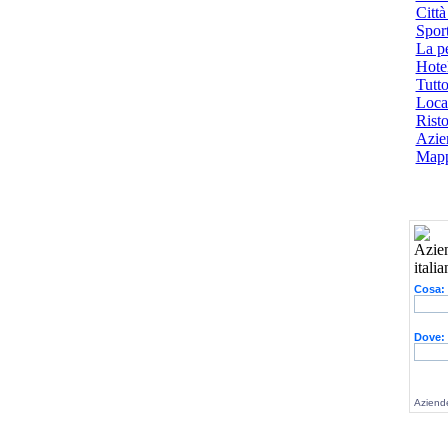
Città
Spor
La p
Hotel
Tutto
Local
Risto
Azien
Mapp
Cosa:
Dove:
Aziende