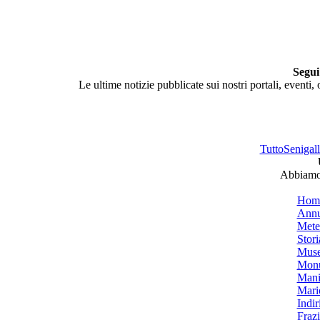
Segui
Le ultime notizie pubblicate sui nostri portali, eventi,
TuttoSenigalli
Abbiamo 
Hom
Annu
Mete
Stori
Muse
Monu
Mani
Mari
Indiri
Frazi