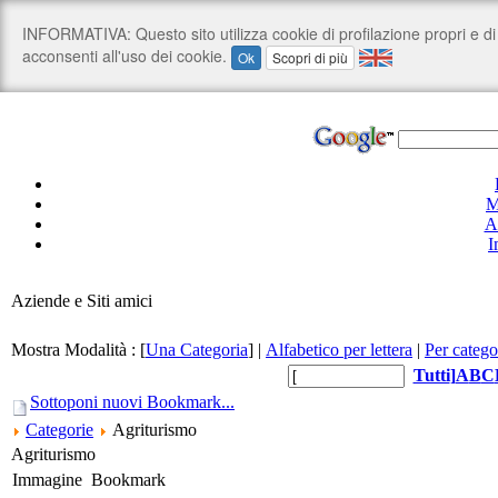
M
A
I
Aziende e Siti amici
Mostra Modalità :
[
Una Categoria
]
|
Alfabetico per lettera
|
Per catego
Tutti
]
A
B
C
Sottoponi nuovi Bookmark...
Categorie
Agriturismo
Agriturismo
Immagine
Bookmark