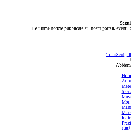
Segui
Le ultime notizie pubblicate sui nostri portali, eventi,
TuttoSenigalli
Abbiamo 
Hom
Annu
Mete
Stori
Muse
Monu
Mani
Mari
Indiri
Frazi
Città