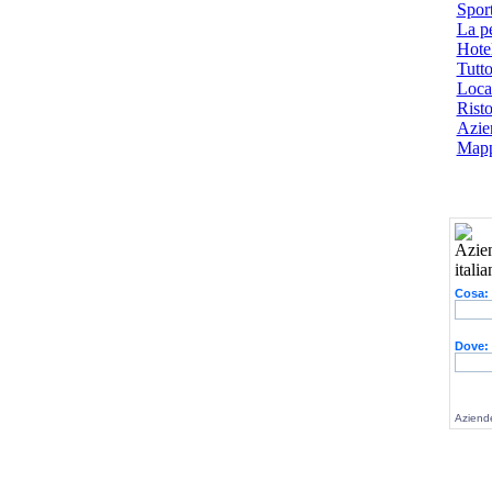
Spor
La p
Hotel
Tutto
Local
Risto
Azien
Mapp
Cosa:
Dove:
Aziende