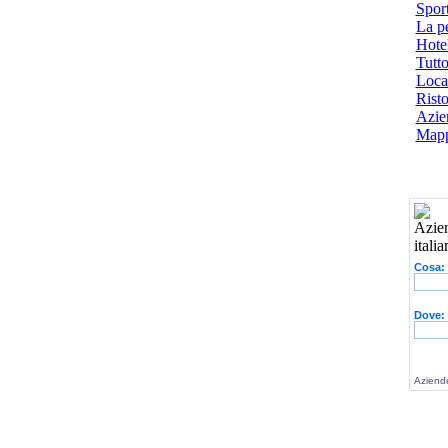
Spor
La p
Hotel
Tutto
Local
Risto
Azien
Mapp
Cosa:
Dove:
Aziende