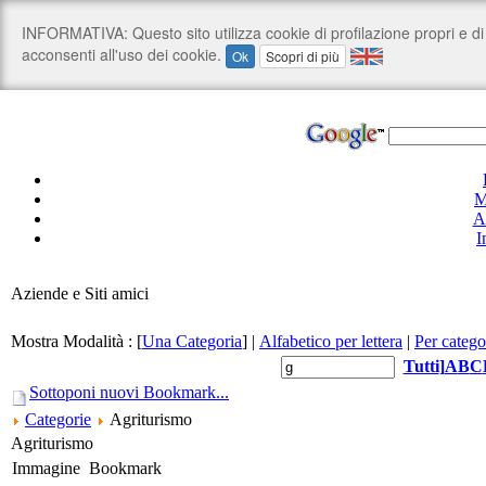
M
A
I
Aziende e Siti amici
Mostra Modalità :
[
Una Categoria
]
|
Alfabetico per lettera
|
Per catego
Tutti
]
A
B
C
Sottoponi nuovi Bookmark...
Categorie
Agriturismo
Agriturismo
Immagine
Bookmark