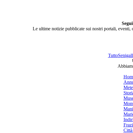
Segui
Le ultime notizie pubblicate sui nostri portali, eventi,
TuttoSenigalli
Abbiamo 
Hom
Annu
Mete
Stori
Muse
Monu
Mani
Mari
Indiri
Frazi
Città