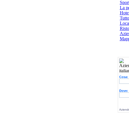
Spor
La p
Hotel
Tutto
Local
Risto
Azien
Mapp
Cosa:
Dove:
Aziende