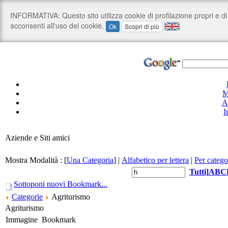
M
A
I
Aziende e Siti amici
Mostra Modalità :
[
Una Categoria
]
|
Alfabetico per lettera
|
Per catego
Tutti
]
A
B
C
Sottoponi nuovi Bookmark...
Categorie
Agriturismo
Agriturismo
Immagine
Bookmark