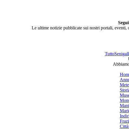
Segui
Le ultime notizie pubblicate sui nostri portali, eventi,
TuttoSenigalli
Abbiamo 
Hom
Annu
Mete
Stori
Muse
Monu
Mani
Mari
Indiri
Frazi
Città