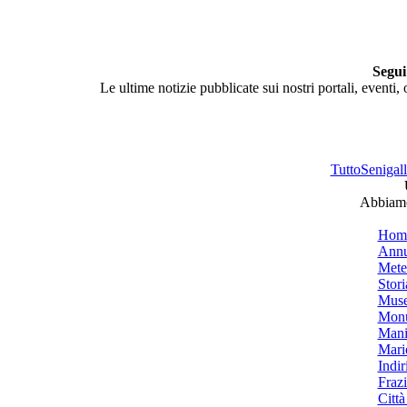
Segui
Le ultime notizie pubblicate sui nostri portali, eventi,
TuttoSenigalli
Abbiamo 
Hom
Annu
Mete
Stori
Muse
Monu
Mani
Mari
Indiri
Frazi
Città