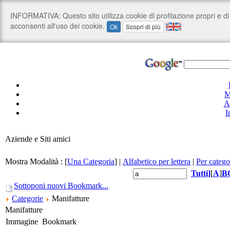
M
A
I
Aziende e Siti amici
Mostra Modalità :
[
Una Categoria
]
|
Alfabetico per lettera
|
Per catego
Tutti
]
[
A
]
B
Sottoponi nuovi Bookmark...
Categorie
Manifatture
Manifatture
Immagine
Bookmark