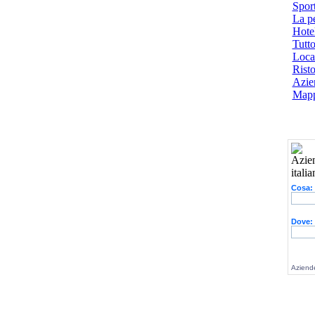
Spor
La p
Hotel
Tutto
Local
Risto
Azien
Mapp
Cosa:
Dove:
Aziende