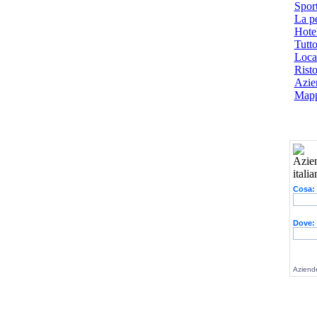
Spor
La p
Hotel
Tutto
Local
Risto
Azien
Mapp
Cosa:
Dove:
Aziende