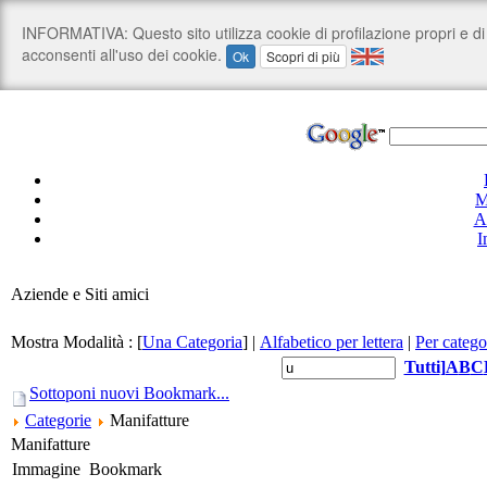
M
A
I
Aziende e Siti amici
Mostra Modalità :
[
Una Categoria
]
|
Alfabetico per lettera
|
Per catego
Tutti
]
A
B
C
Sottoponi nuovi Bookmark...
Categorie
Manifatture
Manifatture
Immagine
Bookmark