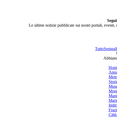
Segui
Le ultime notizie pubblicate sui nostri portali, eventi,
TuttoSenigalli
Abbiamo 
Hom
Annu
Mete
Stori
Muse
Monu
Mani
Mari
Indiri
Frazi
Città