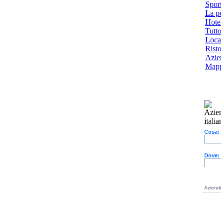
Spor
La p
Hotel
Tutto
Local
Risto
Azien
Mapp
Cosa:
Dove:
Aziende