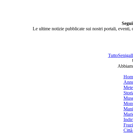
Segui
Le ultime notizie pubblicate sui nostri portali, eventi,
TuttoSenigalli
Abbiamo 
Hom
Annu
Mete
Stori
Muse
Monu
Mani
Mari
Indiri
Frazi
Città