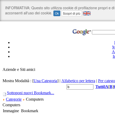
M
A
I
Aziende e Siti amici
Mostra Modalità :
[
Una Categoria
]
|
Alfabetico per lettera
|
Per catego
Tutti
]
A
[
B
]
Sottoponi nuovi Bookmark...
Categorie
Computers
Computers
Immagine
Bookmark