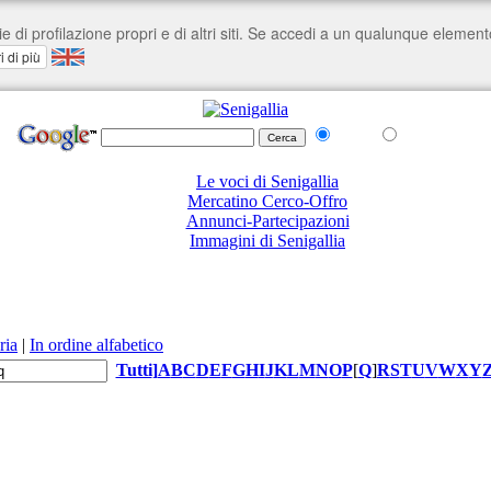
nel Web
su senigallia.org
Le voci di Senigallia
Mercatino Cerco-Offro
Annunci-Partecipazioni
Immagini di Senigallia
ria
|
In ordine alfabetico
Tutti
]
A
B
C
D
E
F
G
H
I
J
K
L
M
N
O
P
[
Q
]
R
S
T
U
V
W
X
Y