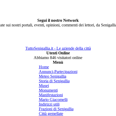
Segui il nostro Network
ate sui nostri portali, eventi, opinioni, commenti dei lettori, da Senigall
TuttoSenigallia.it - Le aziende della città
Utenti Online
Abbiamo 846 visitatori online
Menù
Home
Annunci-Partecipazioni
Meteo Senigallia
Storia di Senigallia
Musei
Monumenti
Manifestazioni
Mario Giacomelli
Indirizzi utili
Frazioni di Senigallia
Città gemellate