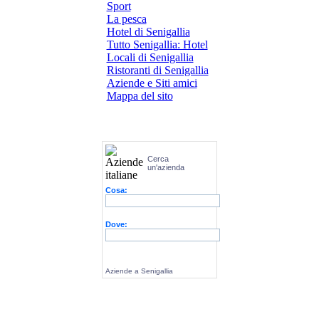
Sport
La pesca
Hotel di Senigallia
Tutto Senigallia: Hotel
Locali di Senigallia
Ristoranti di Senigallia
Aziende e Siti amici
Mappa del sito
Cerca
un'azienda
Cosa:
Dove:
Aziende a Senigallia