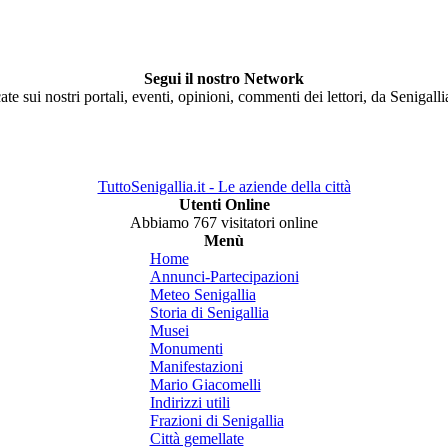
Segui il nostro Network
ate sui nostri portali, eventi, opinioni, commenti dei lettori, da Senigall
TuttoSenigallia.it - Le aziende della città
Utenti Online
Abbiamo 767 visitatori online
Menù
Home
Annunci-Partecipazioni
Meteo Senigallia
Storia di Senigallia
Musei
Monumenti
Manifestazioni
Mario Giacomelli
Indirizzi utili
Frazioni di Senigallia
Città gemellate