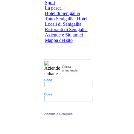
Sport
La pesca
Hotel di Senigallia
Tutto Senigallia: Hotel
Locali di Senigallia
Ristoranti di Senigallia
Aziende e Siti amici
Mappa del sito
Cerca
un'azienda
Cosa:
Dove:
Aziende a Senigallia