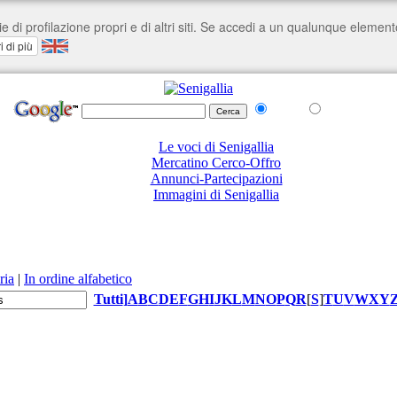
nel Web
su senigallia.org
Le voci di Senigallia
Mercatino Cerco-Offro
Annunci-Partecipazioni
Immagini di Senigallia
ria
|
In ordine alfabetico
Tutti
]
A
B
C
D
E
F
G
H
I
J
K
L
M
N
O
P
Q
R
[
S
]
T
U
V
W
X
Y