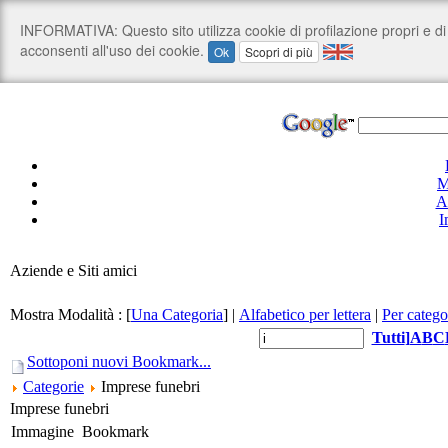
M
A
I
Aziende e Siti amici
Mostra Modalità :
[
Una Categoria
]
|
Alfabetico per lettera
|
Per catego
Tutti
]
A
B
C
Sottoponi nuovi Bookmark...
Categorie
Imprese funebri
Imprese funebri
Immagine
Bookmark