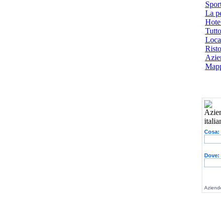
Spor
La p
Hotel
Tutto
Local
Risto
Azien
Mapp
Cosa:
Dove:
Aziende