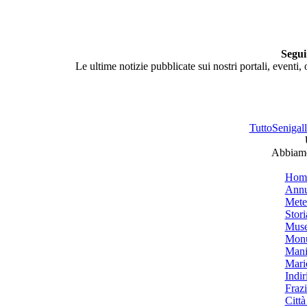
Segui
Le ultime notizie pubblicate sui nostri portali, eventi,
TuttoSenigalli
Abbiamo 
Hom
Annu
Mete
Stori
Muse
Monu
Mani
Mari
Indiri
Frazi
Città