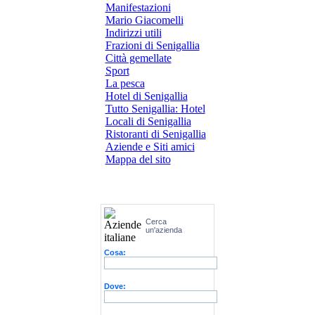
Manifestazioni
Mario Giacomelli
Indirizzi utili
Frazioni di Senigallia
Città gemellate
Sport
La pesca
Hotel di Senigallia
Tutto Senigallia: Hotel
Locali di Senigallia
Ristoranti di Senigallia
Aziende e Siti amici
Mappa del sito
Cerca
un'azienda
Cosa:
Dove: