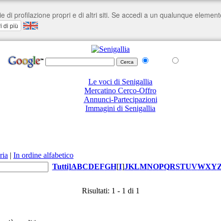
nel Web
su senigallia.org
Le voci di Senigallia
Mercatino Cerco-Offro
Annunci-Partecipazioni
Immagini di Senigallia
ria
|
In ordine alfabetico
Tutti
]
A
B
C
D
E
F
G
H
[
I
]
J
K
L
M
N
O
P
Q
R
S
T
U
V
W
X
Y
Risultati: 1 - 1 di 1