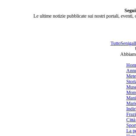
Segui
Le ultime notizie pubblicate sui nostri portali, eventi,
TuttoSenigalli
Abbiamo 
Hom
Annu
Mete
Stori
Muse
Monu
Mani
Mari
Indiri
Frazi
Città
Spor
La p