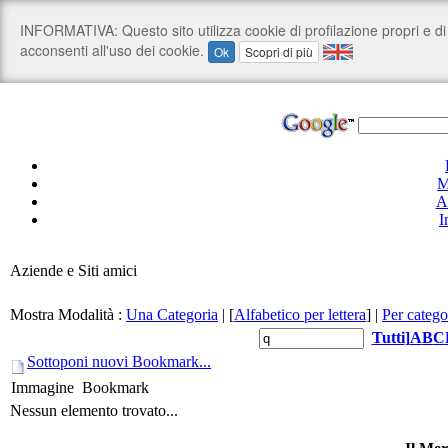
M
A
I
Aziende e Siti amici
Mostra Modalità :
Una Categoria
|
[
Alfabetico per lettera
]
|
Per catego
Tutti
]
A
B
C
Sottoponi nuovi Bookmark...
Immagine
Bookmark
Nessun elemento trovato...