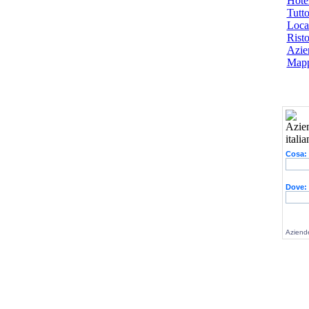
Hotel
Tutto
Local
Risto
Azien
Mapp
Cosa:
Dove:
Aziende