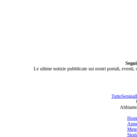
Segui
Le ultime notizie pubblicate sui nostri portali, eventi,
TuttoSenigalli
Abbiamo 
Hom
Annu
Mete
Stori