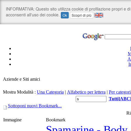
M
A
I
Aziende e Siti amici
Mostra Modalità :
Una Categoria
|
Alfabetico per lettera
|
Per categori
Tutti
]
A
B
C
Sottoponi nuovi Bookmark...
Ri
Immagine
Bookmark
Spamarine - Body