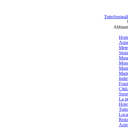
TuttoSenigalli
Abbiamo
Hom
Annu
Mete
Stori
Muse
Monu
Mani
Mari
Indiri
Frazi
Città
Spor
La p
Hotel
Tutto
Local
Risto
Azien