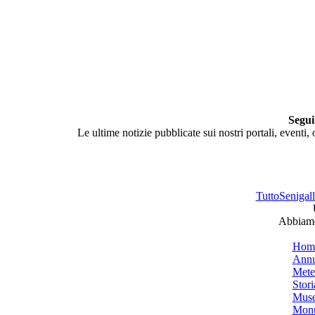
Segui
Le ultime notizie pubblicate sui nostri portali, eventi,
TuttoSenigalli
Abbiamo 
Hom
Annu
Mete
Stori
Muse
Monu