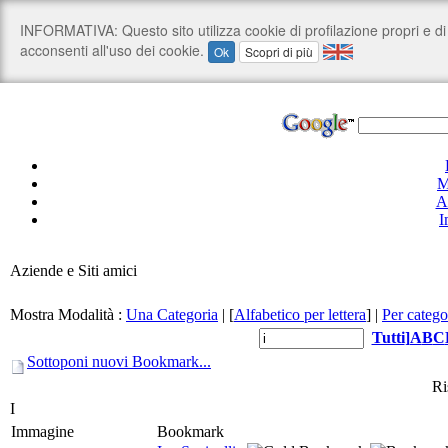
M
A
I
Aziende e Siti amici
Mostra Modalità :
Una Categoria
|
[
Alfabetico per lettera
]
|
Per catego
Tutti
]
A
B
C
Sottoponi nuovi Bookmark...
Ri
I
Immagine
Bookmark