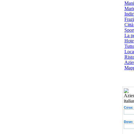
Mani
Mari
Indiri
Frazi
Città
Spor
La p
Hotel
Tutto
Local
Risto
Azien
Mapp
Cosa:
Dove: