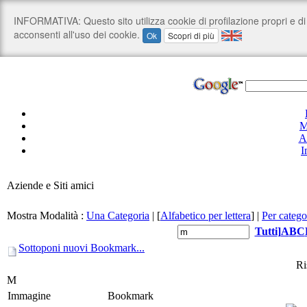
M
A
I
Aziende e Siti amici
Mostra Modalità :
Una Categoria
|
[
Alfabetico per lettera
]
|
Per catego
Tutti
]
A
B
C
Sottoponi nuovi Bookmark...
Ri
M
Immagine
Bookmark