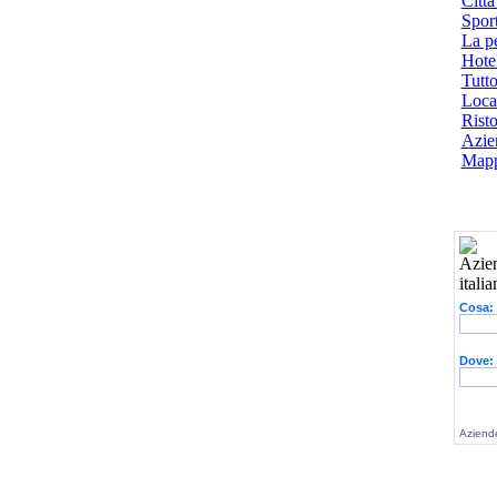
Città
Spor
La p
Hotel
Tutto
Local
Risto
Azien
Mapp
Cosa:
Dove:
Aziende