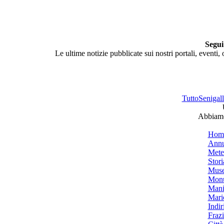
Segui
Le ultime notizie pubblicate sui nostri portali, eventi,
TuttoSenigalli
Abbiamo 
Hom
Annu
Mete
Stori
Muse
Monu
Mani
Mari
Indiri
Frazi