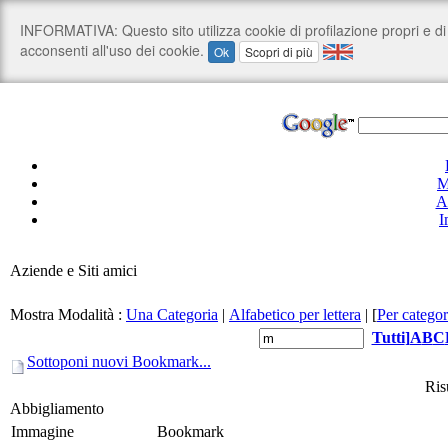
M
A
I
Aziende e Siti amici
Mostra Modalità :
Una Categoria
|
Alfabetico per lettera
|
[
Per categor
Tutti
]
A
B
C
Sottoponi nuovi Bookmark...
Risu
Abbigliamento
Immagine
Bookmark