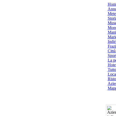
Hom
Annu
Mete
Stori
Muse
Monu
Mani
Mari
Indiri
Frazi
Città
Spor
La p
Hotel
Tutto
Local
Risto
Azien
Mapp