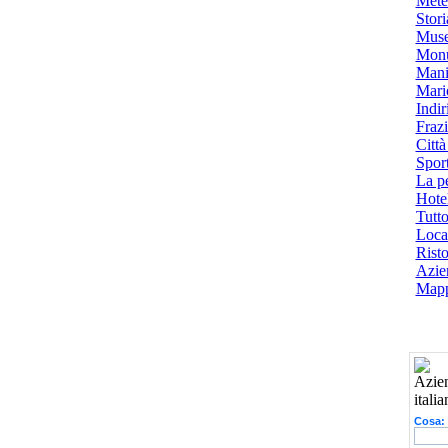
Mete
Stori
Muse
Monu
Mani
Mari
Indiri
Frazi
Città
Spor
La p
Hotel
Tutto
Local
Risto
Azien
Mapp
Cosa: