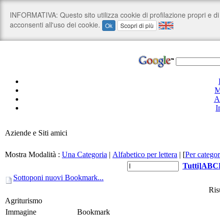
M
A
I
Aziende e Siti amici
Mostra Modalità :
Una Categoria
|
Alfabetico per lettera
|
[
Per categor
Tutti
]
A
B
C
Sottoponi nuovi Bookmark...
Risu
Agriturismo
Immagine
Bookmark