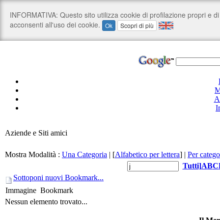
M
A
I
Aziende e Siti amici
Mostra Modalità :
Una Categoria
|
[
Alfabetico per lettera
]
|
Per catego
Tutti
]
A
B
C
Sottoponi nuovi Bookmark...
Immagine
Bookmark
Nessun elemento trovato...