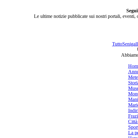
Segui
Le ultime notizie pubblicate sui nostri portali, eventi,
TuttoSenigalli
Abbiamo 
Hom
Annu
Mete
Stori
Muse
Monu
Mani
Mari
Indiri
Frazi
Città
Spor
La p