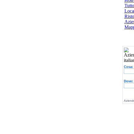
Hotel
Tutto
Local
Risto
Azien
Mapp
Cosa:
Dove:
Aziende