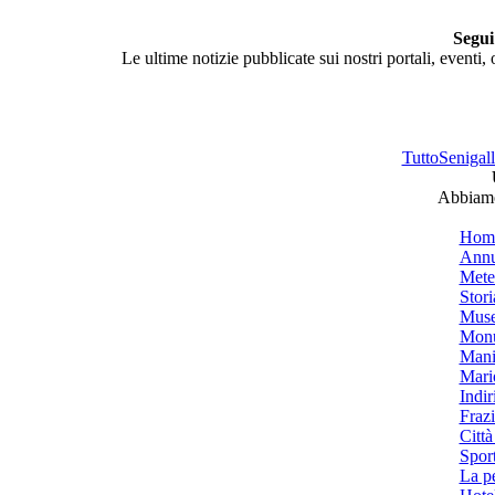
Segui
Le ultime notizie pubblicate sui nostri portali, eventi,
TuttoSenigalli
Abbiamo 
Hom
Annu
Mete
Stori
Muse
Monu
Mani
Mari
Indiri
Frazi
Città
Spor
La p