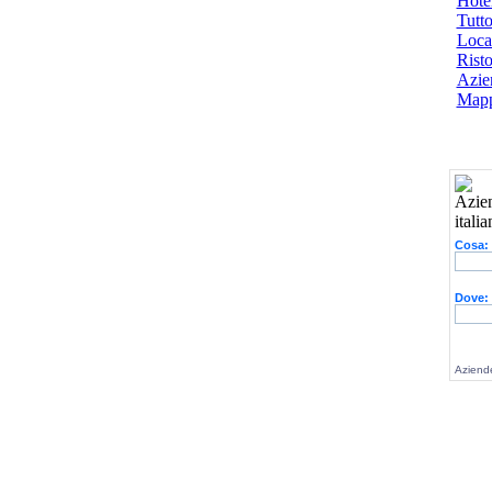
Hotel
Tutto
Local
Risto
Azien
Mapp
Cosa:
Dove:
Aziende