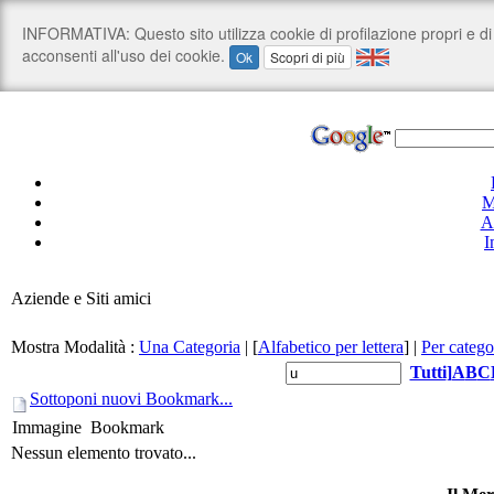
M
A
I
Aziende e Siti amici
Mostra Modalità :
Una Categoria
|
[
Alfabetico per lettera
]
|
Per catego
Tutti
]
A
B
C
Sottoponi nuovi Bookmark...
Immagine
Bookmark
Nessun elemento trovato...