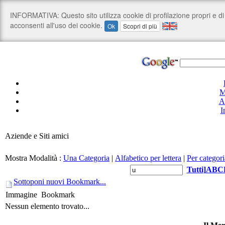
M
A
I
Aziende e Siti amici
Mostra Modalità :
Una Categoria
|
Alfabetico per lettera
|
Per categori
Tutti
]
A
B
C
Sottoponi nuovi Bookmark...
Immagine
Bookmark
Nessun elemento trovato...