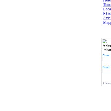
Hotel
Tutto
Local
Risto
Azien
Mapp
Cosa:
Dove:
Aziende