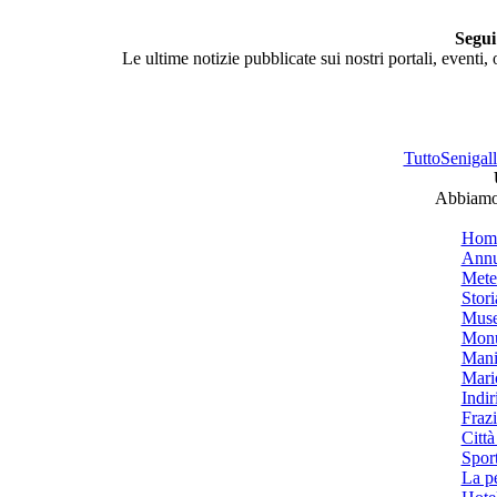
Segui
Le ultime notizie pubblicate sui nostri portali, eventi,
TuttoSenigalli
Abbiamo 
Hom
Annu
Mete
Stori
Muse
Monu
Mani
Mari
Indiri
Frazi
Città
Spor
La p