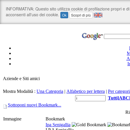
M
A
I
Aziende e Siti amici
Mostra Modalità :
Una Categoria
|
Alfabetico per lettera
|
Per categori
Tutti
]
A
B
C
Sottoponi nuovi Bookmark...
Ri
Immagine
Bookmark
Ipa Senigallia
I.P.A Senigallia