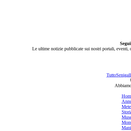
Segui
Le ultime notizie pubblicate sui nostri portali, eventi,
TuttoSenigalli
Abbiamo 
Hom
Annu
Mete
Stori
Muse
Monu
Mani