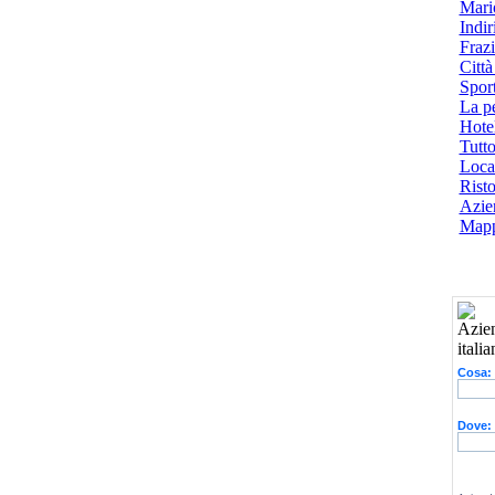
Mari
Indiri
Frazi
Città
Spor
La p
Hotel
Tutto
Local
Risto
Azien
Mapp
Cosa:
Dove: