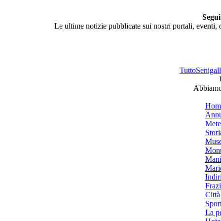
Segui
Le ultime notizie pubblicate sui nostri portali, eventi,
TuttoSenigalli
Abbiamo 
Hom
Annu
Mete
Stori
Muse
Monu
Mani
Mari
Indiri
Frazi
Città
Spor
La p