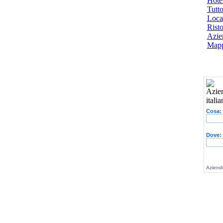
Hotel
Tutto
Local
Risto
Azien
Mapp
Cosa:
Dove:
Aziende