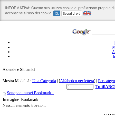
M
A
I
Aziende e Siti amici
Mostra Modalità :
Una Categoria
|
[
Alfabetico per lettera
]
|
Per catego
Tutti
]
A
B
C
Sottoponi nuovi Bookmark...
Immagine
Bookmark
Nessun elemento trovato...