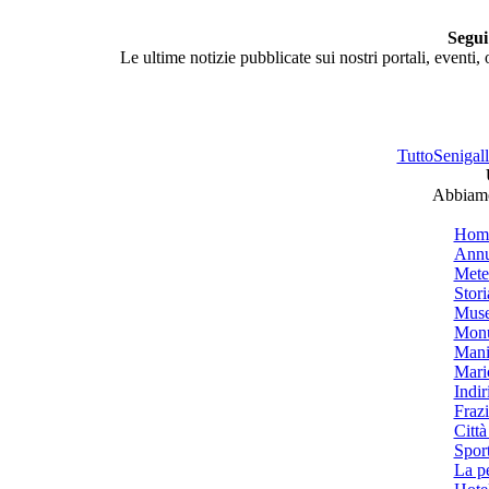
Segui
Le ultime notizie pubblicate sui nostri portali, eventi,
TuttoSenigalli
Abbiamo 
Hom
Annu
Mete
Stori
Muse
Monu
Mani
Mari
Indiri
Frazi
Città
Spor
La p