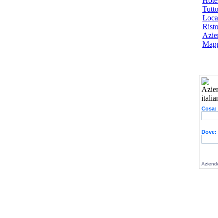
Hotel
Tutto
Local
Risto
Azien
Mapp
Cosa:
Dove:
Aziende