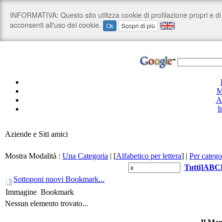
M
A
I
Aziende e Siti amici
Mostra Modalità :
Una Categoria
|
[
Alfabetico per lettera
]
|
Per catego
Tutti
]
A
B
C
Sottoponi nuovi Bookmark...
Immagine
Bookmark
Nessun elemento trovato...