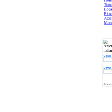
Hotel
Tutto
Local
Risto
Azien
Mapp
Cosa:
Dove:
Aziende