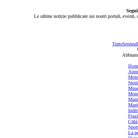
Segui
Le ultime notizie pubblicate sui nostri portali, eventi,
TuttoSenigalli
Abbiamo 
Hom
Annu
Mete
Stori
Muse
Monu
Mani
Mari
Indiri
Frazi
Città
Spor
La p