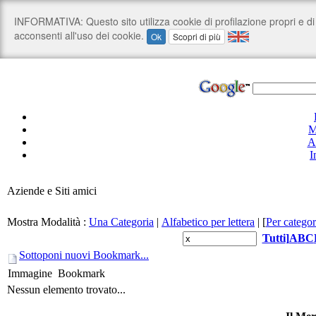
M
A
I
Aziende e Siti amici
Mostra Modalità :
Una Categoria
|
Alfabetico per lettera
|
[
Per categor
Tutti
]
A
B
C
Sottoponi nuovi Bookmark...
Immagine
Bookmark
Nessun elemento trovato...