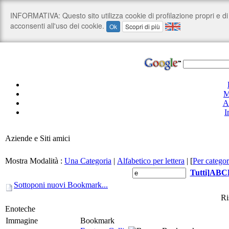
M
A
I
Aziende e Siti amici
Mostra Modalità :
Una Categoria
|
Alfabetico per lettera
|
[
Per categor
Tutti
]
A
B
C
Sottoponi nuovi Bookmark...
Ri
Enoteche
Immagine
Bookmark