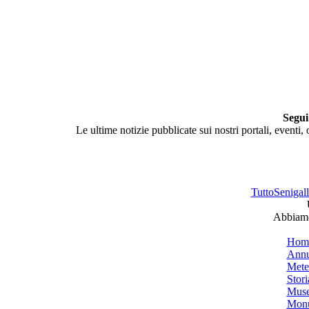
Segui
Le ultime notizie pubblicate sui nostri portali, eventi,
TuttoSenigalli
Abbiamo 
Hom
Annu
Mete
Stori
Muse
Monu