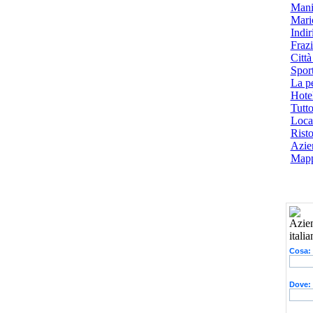
Mani
Mari
Indiri
Frazi
Città
Spor
La p
Hotel
Tutto
Local
Risto
Azien
Mapp
Cosa:
Dove: