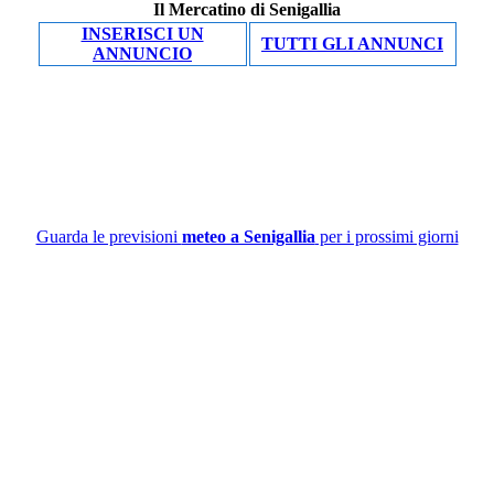
Il Mercatino di Senigallia
INSERISCI UN
TUTTI GLI ANNUNCI
ANNUNCIO
Guarda le previsioni
meteo a Senigallia
per i prossimi giorni