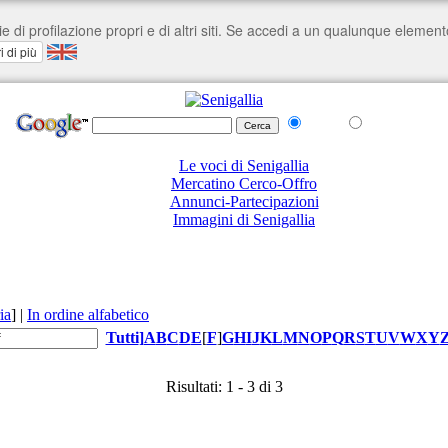
nel Web
su senigallia.org
Le voci di Senigallia
Mercatino Cerco-Offro
Annunci-Partecipazioni
Immagini di Senigallia
ia
]
|
In ordine alfabetico
Tutti
]
A
B
C
D
E
[
F
]
G
H
I
J
K
L
M
N
O
P
Q
R
S
T
U
V
W
X
Y
Risultati: 1 - 3 di 3