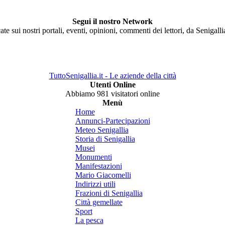
Segui il nostro Network
ate sui nostri portali, eventi, opinioni, commenti dei lettori, da Senigall
TuttoSenigallia.it - Le aziende della città
Utenti Online
Abbiamo 981 visitatori online
Menù
Home
Annunci-Partecipazioni
Meteo Senigallia
Storia di Senigallia
Musei
Monumenti
Manifestazioni
Mario Giacomelli
Indirizzi utili
Frazioni di Senigallia
Città gemellate
Sport
La pesca