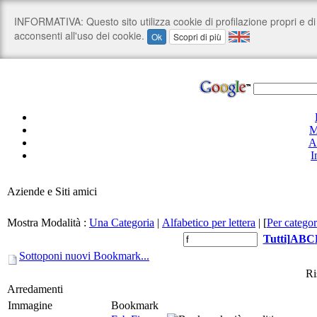
M
A
I
Aziende e Siti amici
Mostra Modalità :
Una Categoria
|
Alfabetico per lettera
|
[
Per categor
Tutti
]
A
B
C
Sottoponi nuovi Bookmark...
Ri
Arredamenti
Immagine
Bookmark