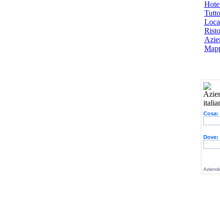
Hotel
Tutto
Local
Risto
Azien
Mapp
Cosa:
Dove:
Aziende