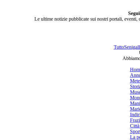
Segui
Le ultime notizie pubblicate sui nostri portali, eventi,
TuttoSenigalli
Abbiamo 
Hom
Annu
Mete
Stori
Muse
Monu
Mani
Mari
Indiri
Frazi
Città
Spor
La p