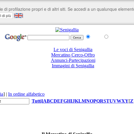
nel Web
su senigallia.org
Le voci di Senigallia
Mercatino Cerco-Offro
Annunci-Partecipazioni
Immagini di Senigallia
ia
]
|
In ordine alfabetico
Tutti
]
A
B
C
D
E
F
G
H
I
J
K
L
M
N
O
P
Q
R
S
T
U
V
W
X
Y
[
Z