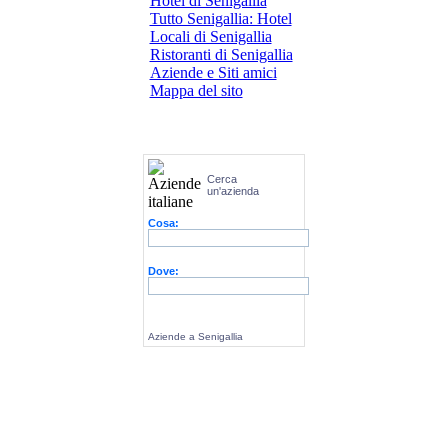
Hotel di Senigallia
Tutto Senigallia: Hotel
Locali di Senigallia
Ristoranti di Senigallia
Aziende e Siti amici
Mappa del sito
Cerca
un'azienda
Cosa:
Dove:
Aziende a Senigallia