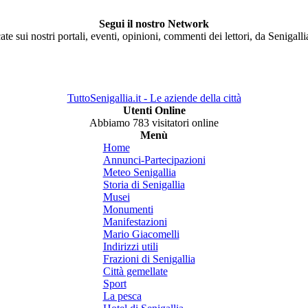
Segui il nostro Network
ate sui nostri portali, eventi, opinioni, commenti dei lettori, da Senigall
TuttoSenigallia.it - Le aziende della città
Utenti Online
Abbiamo 783 visitatori online
Menù
Home
Annunci-Partecipazioni
Meteo Senigallia
Storia di Senigallia
Musei
Monumenti
Manifestazioni
Mario Giacomelli
Indirizzi utili
Frazioni di Senigallia
Città gemellate
Sport
La pesca