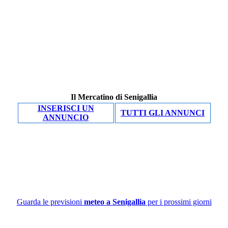
Il Mercatino di Senigallia
INSERISCI UN
TUTTI GLI ANNUNCI
ANNUNCIO
Guarda le previsioni
meteo a Senigallia
per i prossimi giorni