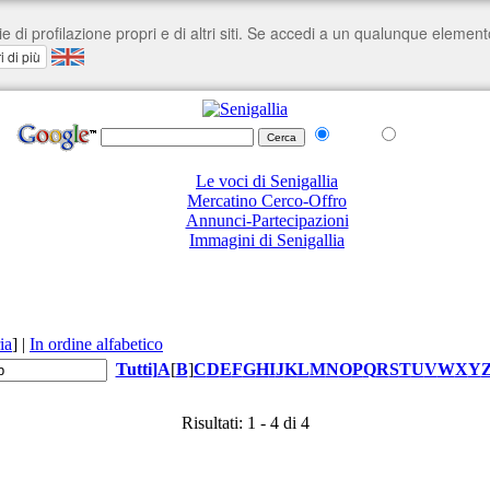
nel Web
su senigallia.org
Le voci di Senigallia
Mercatino Cerco-Offro
Annunci-Partecipazioni
Immagini di Senigallia
ia
]
|
In ordine alfabetico
Tutti
]
A
[
B
]
C
D
E
F
G
H
I
J
K
L
M
N
O
P
Q
R
S
T
U
V
W
X
Y
Risultati: 1 - 4 di 4